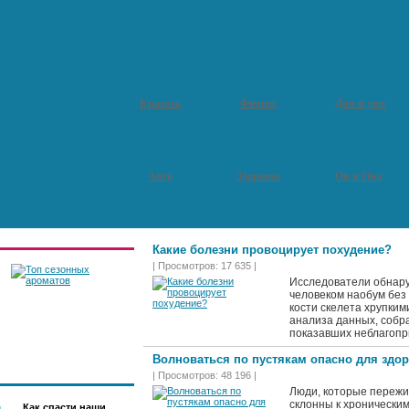
Красота
Фитнес
Дом и уют
Авто
Здоровье
Он и Она
Какие болезни провоцирует похудение?
| Просмотров: 17 635 |
Исследователи обнару
человеком наобум без
кости скелета хрупки
анализа данных, собр
показавших неблагопр
Топ сезонных
ароматов
Волноваться по пустякам опасно для здо
| Просмотров: 48 196 |
Люди, которые пережи
склонны к хронически
Как спасти наши