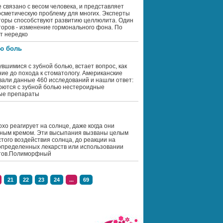
связано с весом человека, и представляет
осметическую проблему для многих. Эксперты
кторы способствуют развитию целлюлита. Один
оров - изменение гормонального фона. По
т нередко
ую боль
вшимися с зубной болью, встает вопрос, как
ние до похода к стоматологу. Американские
али данные 460 исследований и нашли ответ:
рются с зубной болью нестероидные
ые препараты
хо реагирует на солнце, даже когда они
ным кремом. Эти высыпания вызваны целым
стого воздействия солнца, до реакции на
определенных лекарств или использовании
тов.Полиморфный
21
22
23
24
...
69