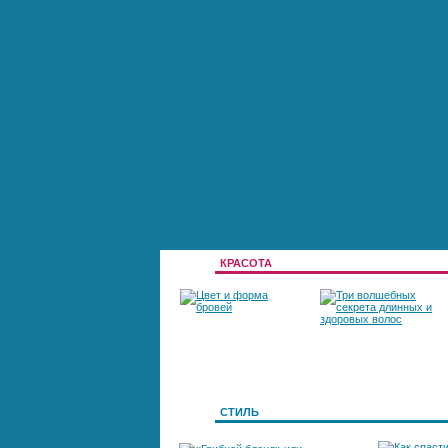
КРАСОТА
Цвет и форма
Три волшебных
бровей
секрета длинных и
СТИЛЬ