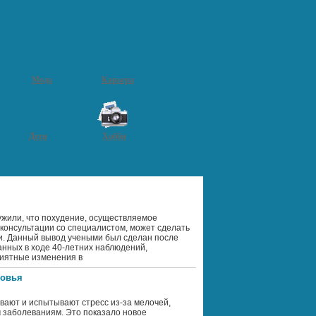
Мода
Карьера
Дети
Хобби
жили, что похудение, осуществляемое
 консультации со специалистом, может сделать
ми. Данный вывод учеными был сделан после
анных в ходе 40-летних наблюдений,
иятные изменения в
ровья
вают и испытывают стресс из-за мелочей,
м заболеваниям. Это показало новое