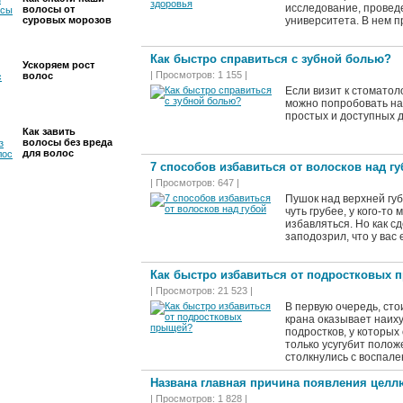
исследование, провед
волосы от
суровых морозов
университета. В нем п
Как быстро справиться с зубной болью?
Ускоряем рост
| Просмотров: 1 155 |
волос
Если визит к стоматол
можно попробовать на
простых и доступных 
Как завить
волосы без вреда
для волос
7 способов избавиться от волосков над гу
| Просмотров: 647 |
Пушок над верхней губ
чуть грубее, у кого-то 
избавляться. Но как с
заподозрил, что у вас
Как быстро избавиться от подростковых
| Просмотров: 21 523 |
В первую очередь, сто
крана оказывает наих
подростков, у которых
только усугубит поло
столкнулись с воспале
Названа главная причина появления целл
| Просмотров: 1 828 |