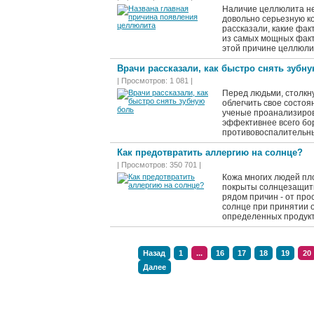
Наличие целлюлита не 
довольно серьезную к
рассказали, какие фа
из самых мощных факт
этой причине целлюли
Врачи рассказали, как быстро снять зубн
| Просмотров: 1 081 |
Перед людьми, столкну
облегчить свое состоя
ученые проанализиров
эффективнее всего бо
противовоспалительн
Как предотвратить аллергию на солнце?
| Просмотров: 350 701 |
Кожа многих людей пло
покрыты солнцезащит
рядом причин - от про
солнце при принятии 
определенных продук
Назад
1
...
16
17
18
19
20
Далее