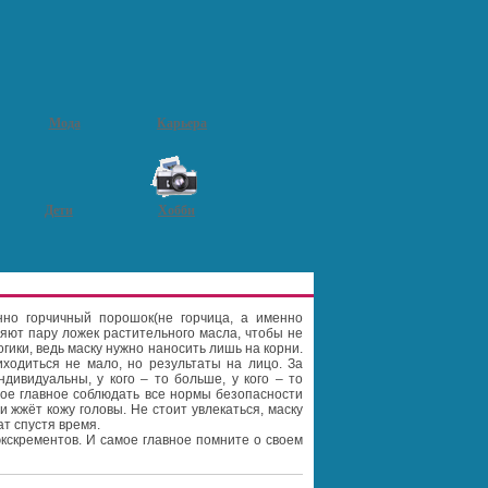
Мода
Карьера
Дети
Хобби
нно горчичный порошок(не горчица, а именно
ляют пару ложек растительного масла, чтобы не
гики, ведь маску нужно наносить лишь на корни.
иходиться не мало, но результаты на лицо. За
ивидуальны, у кого – то больше, у кого – то
ое главное соблюдать все нормы безопасности
и жжёт кожу головы. Не стоит увлекаться, маску
ат спустя время.
кскрементов. И самое главное помните о своем