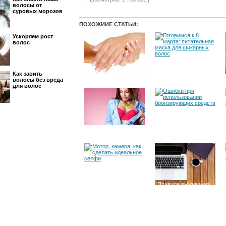
волосы от
суровых морозов
ПОХОЖИИЕ СТАТЬИ:
Ускоряем рост
волос
Как сохранить кожу
Готовимся к 8 марта:
Как завить
рук - советы
питательная маска
волосы без вреда
экспертов
для шикарных волос
для волос
Эксперимент
Ошибки при
редакции:
использовании
увеличение груди в
бронзирующих
вопросах и ответах
средств
Мотор, камера: как
Правила выживания
сделать идеальное
на новой работе: 6
селфи
вещей, которые
точно помогут