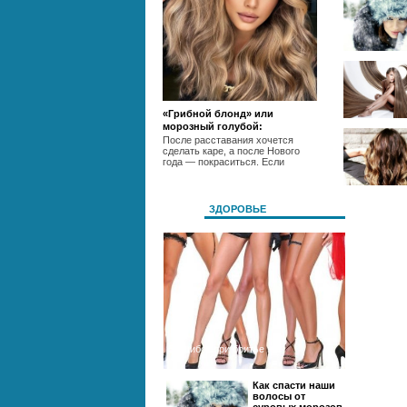
«Грибной блонд» или
морозный голубой:
разбираемся, как покрасить
После расставания хочется
сделать каре, а после Нового
голову этой зимой
года — покраситься. Если
ЗДОРОВЬЕ
5 ошибок при бритье ног
Как спасти наши
волосы от