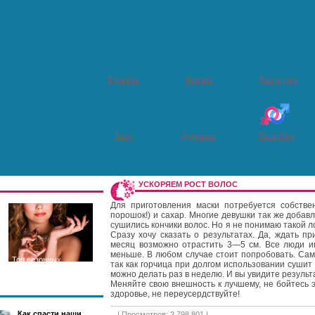
Красота
Фитнес
Дом и уют
Авто
Здоровье
Он и Она
УСКОРЯЕМ РОСТ ВОЛОС
Для приготовления маски потребуется собстве
порошок!) и сахар. Многие девушки так же добав
сушились кончики волос. Но я не понимаю такой ло
Сразу хочу сказать о результатах. Да, ждать пр
месяц возможно отрастить 3—5 см. Все люди инд
меньше. В любом случае стоит попробовать. Сам
Топ сезонных
так как горчица при долгом использовании сушит 
ароматов
можно делать раз в неделю. И вы увидите результ
Меняйте свою внешность к лучшему, не бойтесь э
здоровье, не переусердствуйте!
Как спасти наши
| Просмотров: 2 798 801 |