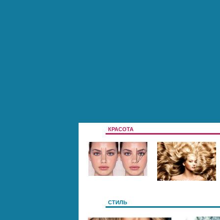
КРАСОТА
Цвет и форма
Три волшебных
бровей
секрета длинных и
СТИЛЬ