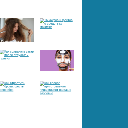
Почему зимой
16 мифов и фактов о
электризуются
средствах макияжа
волосы
Как сохранить загар
Мультимаскинг —
после отпуска: 7
новый тренд в
правил
красоте
Как отрастить брови:
Как способ
шесть способов
приготовления пищи
влияет на ваше
здоровье