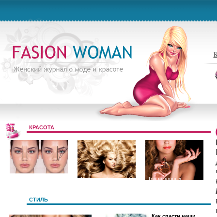
К
КРАСОТА
Цвет и форма
Три волшебных
Топ сезонных
бровей
секрета длинных и
ароматов
СТИЛЬ
Как спасти наши