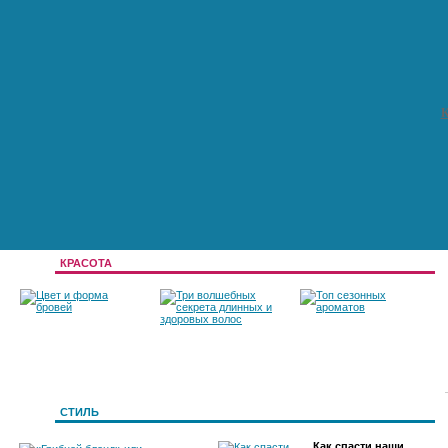
К
КРАСОТА
Цвет и форма
Три волшебных
Топ сезонных
бровей
секрета длинных и
ароматов
СТИЛЬ
Как спасти наши