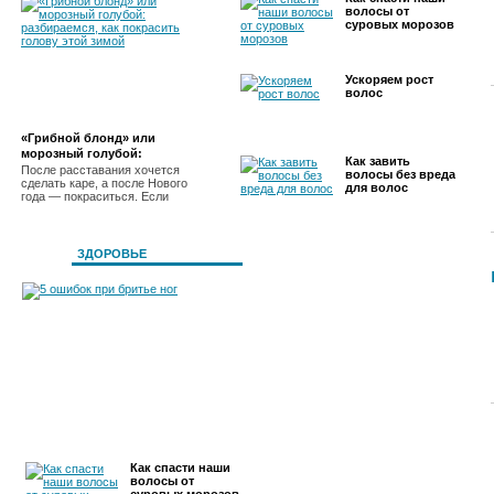
волосы от
суровых морозов
Ускоряем рост
волос
«Грибной блонд» или
морозный голубой:
Как завить
разбираемся, как покрасить
После расставания хочется
волосы без вреда
сделать каре, а после Нового
голову этой зимой
для волос
года — покраситься. Если
ЗДОРОВЬЕ
5 ошибок при бритье ног
Как спасти наши
волосы от