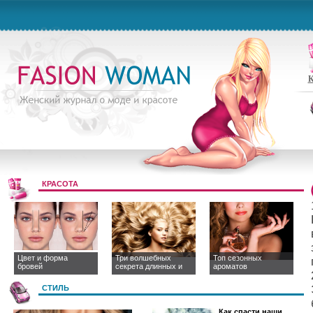
К
КРАСОТА
Цвет и форма
Три волшебных
Топ сезонных
бровей
секрета длинных и
ароматов
СТИЛЬ
Как спасти наши