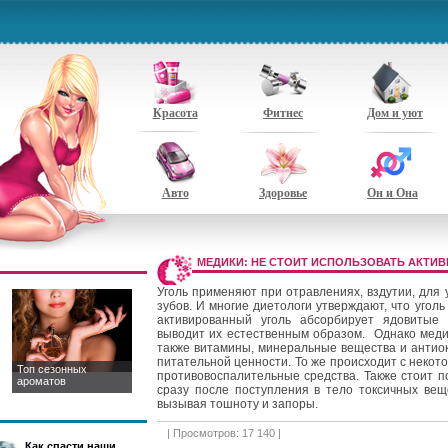
Красота
Фитнес
Дом и уют
Авто
Здоровье
Он и Она
МЕДИКИ: НЕ СТОИТ ИСПОЛЬЗОВАТЬ АКТИ
Уголь применяют при отравлениях, вздутии, для
зубов. И многие диетологи утверждают, что уголь
активированный уголь абсорбирует ядовитые
выводит их естественным образом. Однако меди
также витамины, минеральные вещества и антиок
питательной ценности. То же происходит с некот
Топ сезонных
противовоспалительные средства. Также стоит по
ароматов
сразу после поступления в тело токсичных веще
вызывая тошноту и запоры.
| Просмотров: 17 140 |
Как спасти наши