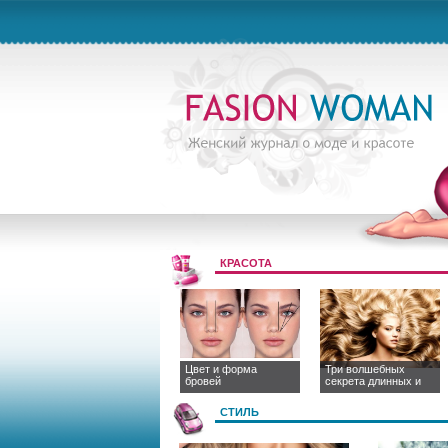
КРАСОТА
Цвет и форма
Три волшебных
бровей
секрета длинных и
СТИЛЬ