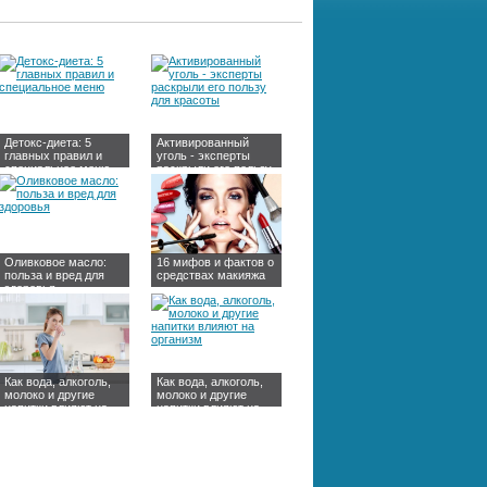
Детокс-диета: 5
Активированный
главных правил и
уголь - эксперты
специальное меню
раскрыли его пользу
для красоты
Оливковое масло:
16 мифов и фактов о
польза и вред для
средствах макияжа
здоровья
Как вода, алкоголь,
Как вода, алкоголь,
молоко и другие
молоко и другие
напитки влияют на
напитки влияют на
организм
организм