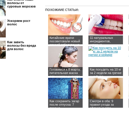
волосы от
суровых морозов
ПОХОЖИИЕ СТАТЬИ:
Ускоряем рост
волос
Китайские врачи
11 натуральных
посоветовали новый
ингридиентов,
Как завить
способ отбеливания
которые
волосы без вреда
зубов
поразительно
для волос
отбеливают зубы
Готовимся к 8 марта:
Как похудеть на 10 кг
питательная маска
за 2 недели на гречке
для шикарных волос
и кефире
Как сохранить загар
Смотри в оба: 9
после отпуска: 7
правил ухода за
правил
областью глаз