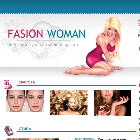
К
КРАСОТА
Цвет и форма
Три волшебных
Топ сезонных
бровей
секрета длинных и
ароматов
СТИЛЬ
Как спасти наши