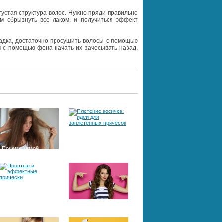
 густая структура волос. Нужно пряди правильно
ем сбрызнуть все лаком, и получиться эффект
адка, достаточно просушить волосы с помощью
м с помощью фена начать их зачесывать назад,
Почему зимой
Плетение косичек:
электризуются
идеи для
волосы
заплетённых
причёсок
Простые и
Как сделать волосы
эффектные прически
здоровыми:
эффективные
способы