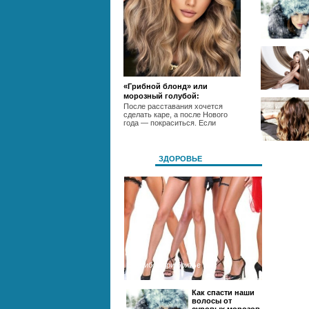
«Грибной блонд» или
морозный голубой:
разбираемся, как покрасить
После расставания хочется
сделать каре, а после Нового
голову этой зимой
года — покраситься. Если
ЗДОРОВЬЕ
5 ошибок при бритье ног
Как спасти наши
волосы от