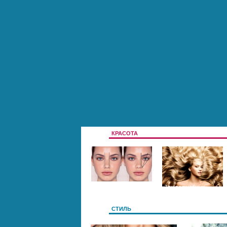
КРАСОТА
Цвет и форма
Три волшебных
бровей
секрета длинных и
СТИЛЬ