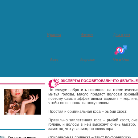
Красота
Фитнес
Дом и уют
Авто
Здоровье
Он и Она
ЭКСПЕРТЫ ПОСОВЕТОВАЛИ ЧТО ДЕЛАТЬ, 
Но следует обратить внимание на косметические
мытья головы. Масло придаст волосам жирный
поэтому самый эффективный вариант – керлинг, 
чтобы он не попал на кожу головы.
Простая и оригинальная коса – рыбий хвост.
Топ сезонных
ароматов
Правильно заплетенная коса – рыбий хвост, оче
голове, и волосы в ней высохнут очень быстро. 
заметно, что у вас мокрая шевелюра.
Оригинальная прическа – твист по-французски.
Как спасти наши