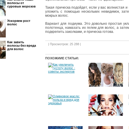
волосы от
суровых морозов
Такая прическа подойдет, если у вас волнистая и
уложить с помощью нескольких невидимок, зат
мокрых волос.
Ускоряем рост
Вариант для подиума. Это довольно простая укл
волос
полотенца, намазать их гелем для волос, а зате
подкрепить заколками, и прическа готова.
Как завить
| Просмотров: 25 288 |
волосы без вреда
для волос
ПОХОЖИИЕ СТАТЬИ:
Как увеличить
Топ лучших причесок
густоту волос -
на 8 марта
советы экспертов
Оливковое масло:
16 мифов и фактов о
польза и вред для
средствах макияжа
здоровья