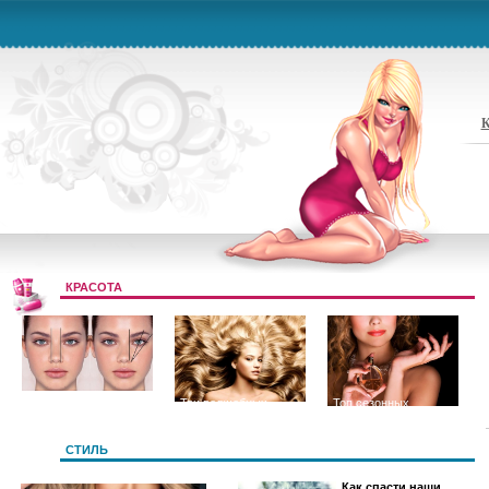
К
КРАСОТА
Цвет и форма
Три волшебных
Топ сезонных
бровей
секрета длинных и
ароматов
СТИЛЬ
Как спасти наши