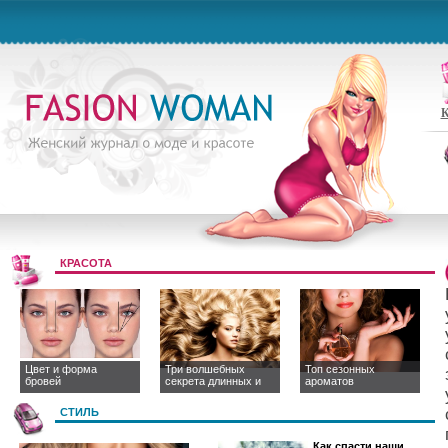
К
КРАСОТА
Цвет и форма
Три волшебных
Топ сезонных
бровей
секрета длинных и
ароматов
СТИЛЬ
Как спасти наши