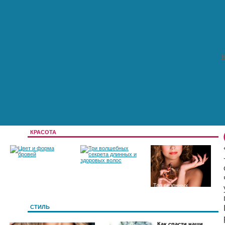
К
КРАСОТА
Цвет и форма
Три волшебных
Топ сезонных
бровей
секрета длинных и
ароматов
СТИЛЬ
Как спасти наши