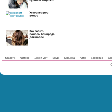
суровых морозов
Ускоряем рост
волос
Как завить
волосы без вреда
для волос
Красота
Фитнес
Дом и уют
Мода
Карьера
Авто
Здоровье
Он