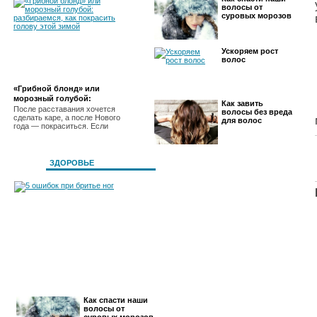
волосы от
суровых морозов
Ускоряем рост
волос
«Грибной блонд» или
морозный голубой:
Как завить
разбираемся, как покрасить
После расставания хочется
волосы без вреда
сделать каре, а после Нового
голову этой зимой
для волос
года — покраситься. Если
ЗДОРОВЬЕ
5 ошибок при бритье ног
Как спасти наши
волосы от