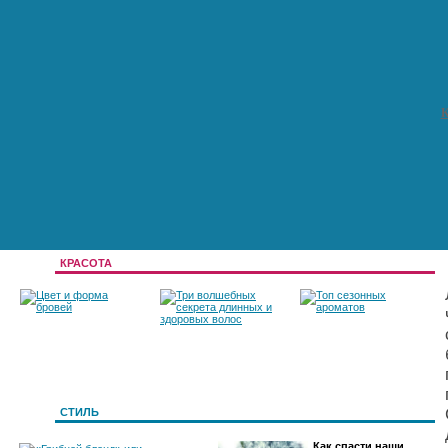
К
КРАСОТА
Цвет и форма
Три волшебных
Топ сезонных
бровей
секрета длинных и
ароматов
СТИЛЬ
Как спасти наши