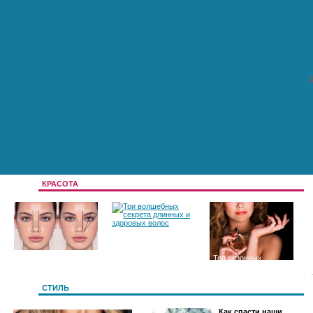
К
КРАСОТА
Цвет и форма
Три волшебных
Топ сезонных
бровей
секрета длинных и
ароматов
СТИЛЬ
Как спасти наши