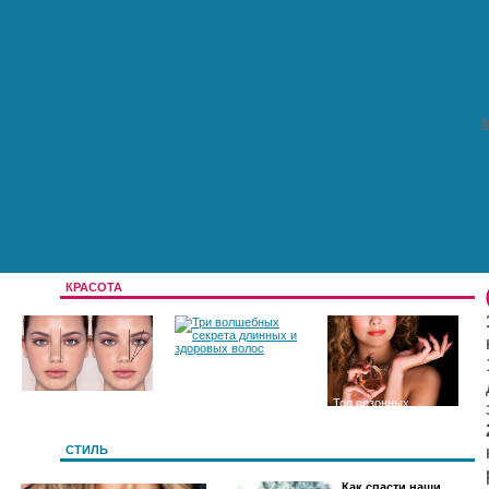
К
КРАСОТА
Цвет и форма
Три волшебных
Топ сезонных
бровей
секрета длинных и
ароматов
СТИЛЬ
Как спасти наши