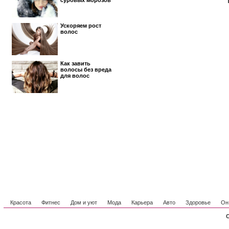
суровых морозов
Ускоряем рост
волос
Как завить
волосы без вреда
для волос
Красота
Фитнес
Дом и уют
Мода
Карьера
Авто
Здоровье
Он