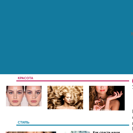
К
КРАСОТА
Цвет и форма
Три волшебных
Топ сезонных
бровей
секрета длинных и
ароматов
СТИЛЬ
Как спасти наши