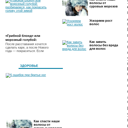
волосы от
суровых морозов
Ускоряем рост
волос
«Грибной блонд» или
морозный голубой:
Как завить
разбираемся, как покрасить
После расставания хочется
волосы без вреда
сделать каре, а после Нового
голову этой зимой
для волос
года — покраситься. Если
ЗДОРОВЬЕ
5 ошибок при бритье ног
Как спасти наши
волосы от