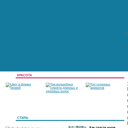
К
КРАСОТА
Цвет и форма
Три волшебных
Топ сезонных
бровей
секрета длинных и
ароматов
СТИЛЬ
Как спасти наши