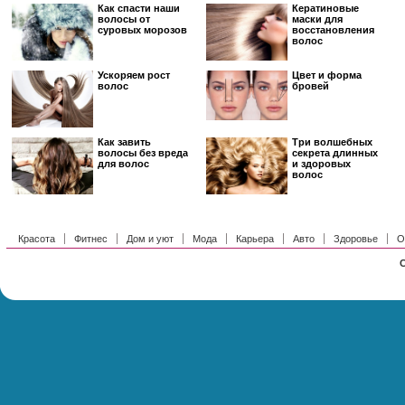
Как спасти наши
Кератиновые
волосы от
маски для
суровых морозов
восстановления
волос
Ускоряем рост
Цвет и форма
волос
бровей
Как завить
Три волшебных
волосы без вреда
секрета длинных
для волос
и здоровых
волос
Красота
Фитнес
Дом и уют
Мода
Карьера
Авто
Здоровье
О