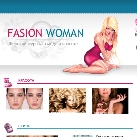
К
КРАСОТА
Цвет и форма
Три волшебных
Топ сезонных
бровей
секрета длинных и
ароматов
СТИЛЬ
Как спасти наши