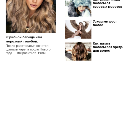
волосы от
суровых морозов
Ускоряем рост
волос
«Грибной блонд» или
морозный голубой:
Как завить
разбираемся, как покрасить
После расставания хочется
волосы без вреда
сделать каре, а после Нового
голову этой зимой
для волос
года — покраситься. Если